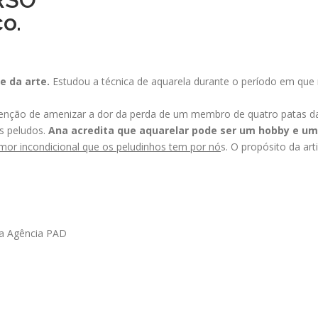
co.
e da arte.
Estudou a técnica de aquarela durante o período em que
enção de amenizar a dor da perda de um membro de quatro patas da 
s peludos.
Ana acredita que aquarelar pode ser um hobby e um
 amor incondicional que os peludinhos tem por nó
s. O propósito da art
la Agência PAD