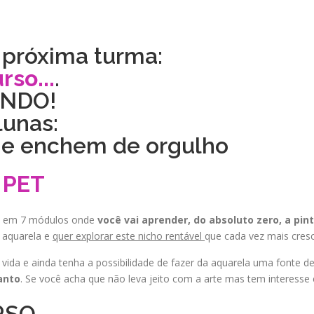
a próxima turma:
rso...
.
NDO!
Reproduzir vídeo
lunas:
me enchem de orgulho
 PET
dos em 7 módulos onde
você vai aprender, do absoluto zero, a pin
 aquarela e
quer explorar este nicho rentável
que cada vez mais cres
vida e ainda tenha a possibilidade de fazer da aquarela uma fonte d
anto
. Se você acha que não leva jeito com a arte mas tem interesse 
RSO