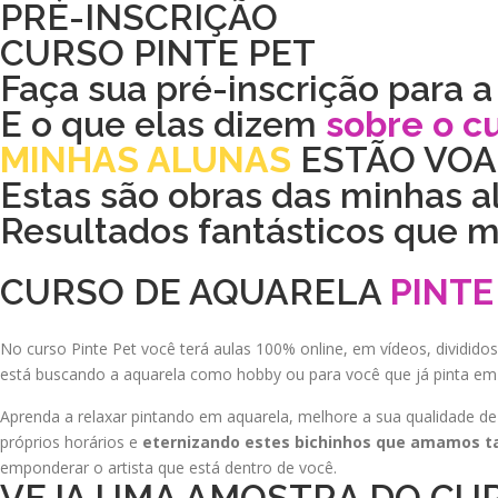
PRÉ-INSCRIÇÃO
Pular
para
CURSO PINTE PET
o
Faça sua pré-inscrição para 
conteúdo
E o que elas dizem
sobre o cu
MINHAS ALUNAS
ESTÃO VOA
Estas são obras das minhas a
Resultados fantásticos que 
CURSO DE AQUARELA
PINTE
No curso Pinte Pet você terá aulas 100% online, em vídeos, dividi
está buscando a aquarela como hobby ou para você que já pinta em
Aprenda a relaxar pintando em aquarela, melhore a sua qualidade de 
próprios horários e
eternizando estes bichinhos que amamos t
emponderar o artista que está dentro de você.
VEJA UMA AMOSTRA DO CU